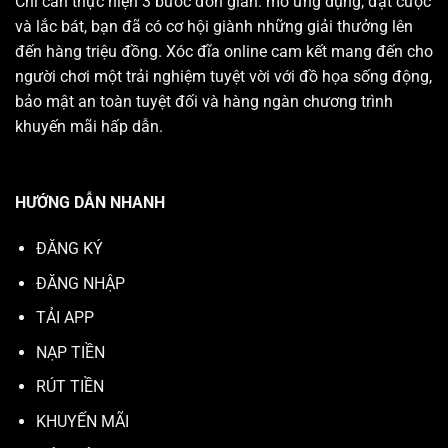
Chỉ cần thực hiện 3 bước đơn giản: mở ứng dụng, đặt cược
và lắc bát, bạn đã có cơ hội giành những giải thưởng lên
đến hàng triệu đồng.
Xóc đĩa online
cam kết mang đến cho
người chơi một trải nghiệm tuyệt vời với đồ họa sống động,
bảo mật an toàn tuyệt đối và hàng ngàn chương trình
khuyến mãi hấp dẫn.
HƯỚNG DẪN NHANH
ĐĂNG KÝ
ĐĂNG NHẬP
TẢI APP
NẠP TIỀN
RÚT TIỀN
KHUYẾN MÃI