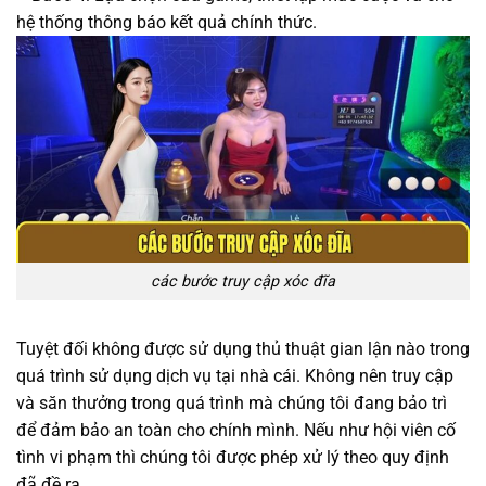
hệ thống thông báo kết quả chính thức.
các bước truy cập xóc đĩa
Tuyệt đối không được sử dụng thủ thuật gian lận nào trong
quá trình sử dụng dịch vụ tại nhà cái. Không nên truy cập
và săn thưởng trong quá trình mà chúng tôi đang bảo trì
để đảm bảo an toàn cho chính mình. Nếu như hội viên cố
tình vi phạm thì chúng tôi được phép xử lý theo quy định
đã đề ra.