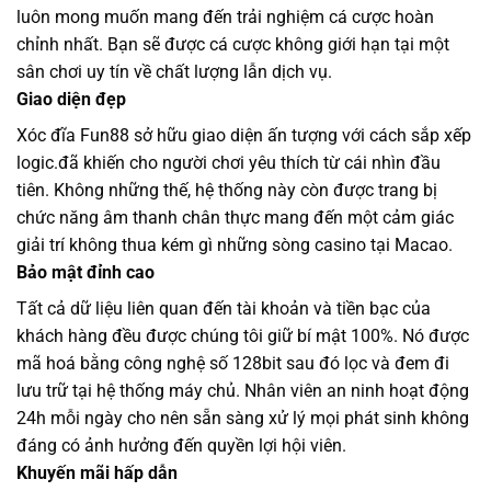
luôn mong muốn mang đến trải nghiệm cá cược hoàn
chỉnh nhất. Bạn sẽ được cá cược không giới hạn tại một
sân chơi uy tín về chất lượng lẫn dịch vụ.
Giao diện đẹp
Xóc đĩa Fun88 sở hữu giao diện ấn tượng với cách sắp xếp
logic.đã khiến cho người chơi yêu thích từ cái nhìn đầu
tiên. Không những thế, hệ thống này còn được trang bị
chức năng âm thanh chân thực mang đến một cảm giác
giải trí không thua kém gì những sòng casino tại Macao.
Bảo mật đỉnh cao
Tất cả dữ liệu liên quan đến tài khoản và tiền bạc của
khách hàng đều được chúng tôi giữ bí mật 100%. Nó được
mã hoá bằng công nghệ số 128bit sau đó lọc và đem đi
lưu trữ tại hệ thống máy chủ. Nhân viên an ninh hoạt động
24h mỗi ngày cho nên sẵn sàng xử lý mọi phát sinh không
đáng có ảnh hưởng đến quyền lợi hội viên.
Khuyến mãi hấp dẫn