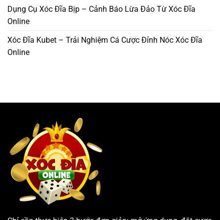
Dụng Cụ Xóc Đĩa Bịp – Cảnh Báo Lừa Đảo Từ Xóc Đĩa
Online
Xóc Đĩa Kubet – Trải Nghiệm Cá Cược Đỉnh Nóc Xóc Đĩa
Online