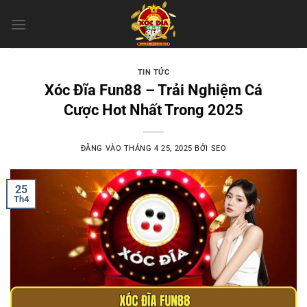
Bỏ
qua
nội
dung
TIN TỨC
Xóc Đĩa Fun88 – Trải Nghiệm Cá
Cược Hot Nhất Trong 2025
ĐĂNG VÀO
THÁNG 4 25, 2025
BỞI
SEO
25
Th4