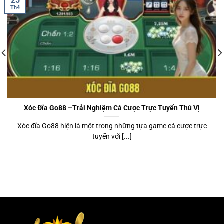
25
Th4
Xóc Đĩa Go88 –Trải Nghiệm Cá Cược Trực Tuyến Thú Vị
Xóc đĩa Go88 hiện là một trong những tựa game cá cược trực
tuyến với [...]