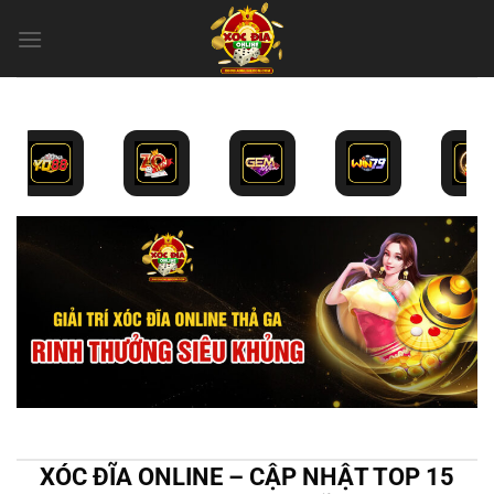
Bỏ
qua
nội
dung
XÓC ĐĨA ONLINE – CẬP NHẬT TOP 15