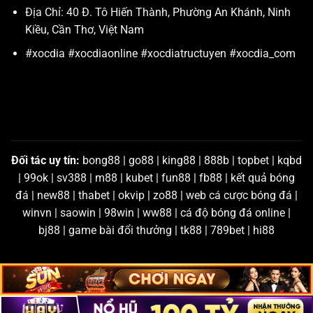
Địa Chỉ: 40 Đ. Tô Hiến Thành, Phường An Khánh, Ninh
Kiều, Cần Thơ, Việt Nam
#xocdia #xocdiaonline #xocdiatructuyen #xocdia_com
Đối tác uy tín:
bong88
|
go88
|
king88
|
888b
|
topbet
|
kqbd
|
99ok
|
sv388
|
m88
|
kubet
|
fun88
|
fb88
|
kết quả bóng
đá
|
new88
|
thabet
|
okvip
|
zo88
|
web cá cược bóng đá
|
winvn
|
saowin
|
98win
|
ww88
|
cá độ bóng đá online
|
bj88
|
game bài đổi thưởng
|
tk88
|
789bet
|
hi88
Copyright 2026 ©
xóc đĩa online