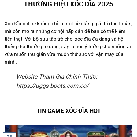
THƯƠNG HIỆU XÓC ĐĨA 2025
Xóc Đĩa online
không chỉ là một nền tảng giải trí đơn thuần,
mà còn mở ra những cơ hội hấp dẫn để bạn có thể kiếm
tiền thật. Với bộ sưu tập trò chơi xóc đĩa đa dạng và hệ
thống đổi thưởng rõ ràng, đây là nơi lý tưởng cho những ai
vừa muốn thư giãn vừa muốn thử sức với vận may của
mình.
Website Tham Gia Chính Thức:
https://uggs-boots.com.co/
TIN GAME XÓC ĐĨA HOT