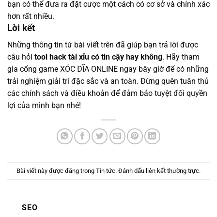
bạn có thể đưa ra đặt cược một cách có cơ sở và chính xác
hơn rất nhiều.
Lời kết
Những thông tin từ bài viết trên đã giúp bạn trả lời được
câu hỏi
tool hack tài xỉu có tin cậy hay không
. Hãy tham
gia cổng game XÓC ĐĨA ONLINE ngay bây giờ để có những
trải nghiệm giải trí đặc sắc và an toàn. Đừng quên tuân thủ
các chính sách và điều khoản để đảm bảo tuyệt đối quyền
lợi của mình bạn nhé!
Bài viết này được đăng trong
Tin tức
. Đánh dấu
liên kết thường trực
.
SEO