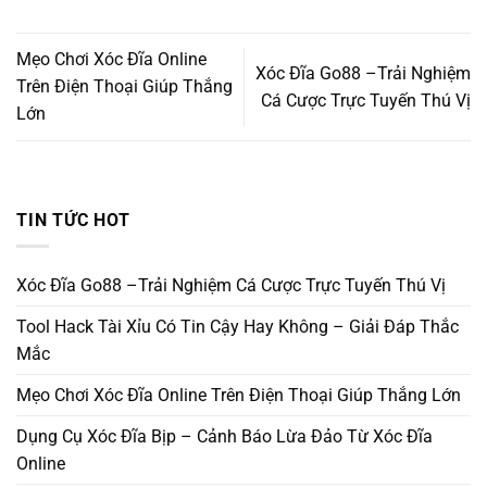
Mẹo Chơi Xóc Đĩa Online
Xóc Đĩa Go88 –Trải Nghiệm
Trên Điện Thoại Giúp Thắng
Cá Cược Trực Tuyến Thú Vị
Lớn
TIN TỨC HOT
Xóc Đĩa Go88 –Trải Nghiệm Cá Cược Trực Tuyến Thú Vị
Tool Hack Tài Xỉu Có Tin Cậy Hay Không – Giải Đáp Thắc
Mắc
Mẹo Chơi Xóc Đĩa Online Trên Điện Thoại Giúp Thắng Lớn
Dụng Cụ Xóc Đĩa Bịp – Cảnh Báo Lừa Đảo Từ Xóc Đĩa
Online