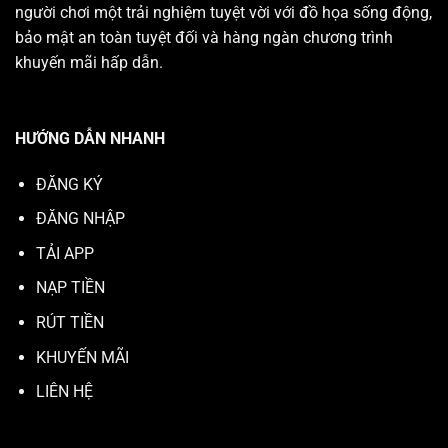
người chơi một trải nghiệm tuyệt vời với đồ họa sống động,
bảo mật an toàn tuyệt đối và hàng ngàn chương trình
khuyến mãi hấp dẫn.
HƯỚNG DẪN NHANH
ĐĂNG KÝ
ĐĂNG NHẬP
TẢI APP
NẠP TIỀN
RÚT TIỀN
KHUYẾN MÃI
LIÊN HỆ