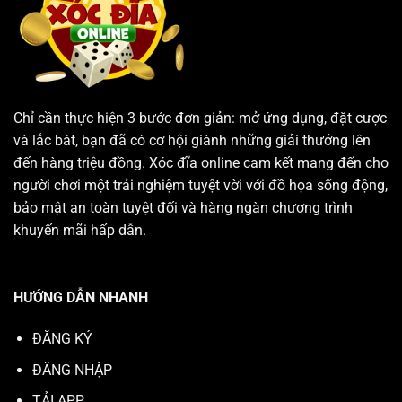
Chỉ cần thực hiện 3 bước đơn giản: mở ứng dụng, đặt cược
và lắc bát, bạn đã có cơ hội giành những giải thưởng lên
đến hàng triệu đồng.
Xóc đĩa online
cam kết mang đến cho
người chơi một trải nghiệm tuyệt vời với đồ họa sống động,
bảo mật an toàn tuyệt đối và hàng ngàn chương trình
khuyến mãi hấp dẫn.
HƯỚNG DẪN NHANH
ĐĂNG KÝ
ĐĂNG NHẬP
TẢI APP