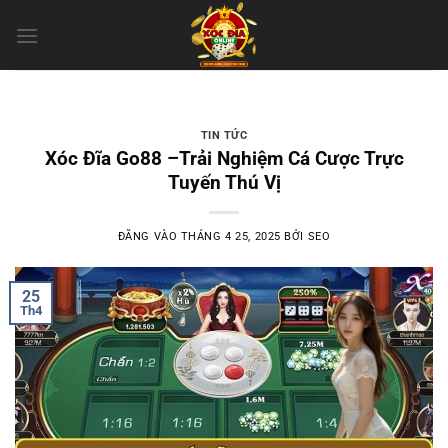
Bỏ
qua
nội
dung
TIN TỨC
Xóc Đĩa Go88 –Trải Nghiệm Cá Cược Trực
Tuyến Thú Vị
ĐĂNG VÀO
THÁNG 4 25, 2025
BỞI
SEO
25
Th4