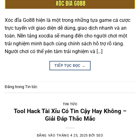
Xóc đĩa Go88 hiện là một trong những tựa game cá cược
trực tuyến với giao diện dễ dùng, giao dịch nhanh và an
toàn. Nền tảng xocdia sẽ mang đến cho người chơi một
trải nghiệm minh bạch cùng chính sách hỗ trợ rõ ràng.
Người chơi có thể yên tâm trải nghiệm và […]
TIẾP TỤC ĐỌC
→
Đăng trong
Tin tức
TIN TỨC
Tool Hack Tài Xỉu Có Tin Cậy Hay Không –
Giải Đáp Thắc Mắc
ĐĂNG VÀO
THÁNG 4 25, 2025
BỞI
SEO