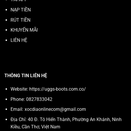
NẠP TIỀN
RÚT TIỀN
KHUYẾN MÃI
LIÊN HỆ
THÔNG TIN LIÊN HỆ
Website: https://uggs-boots.com.co/
Phone: 0827833042
Email:
xocdiaonlinecom@gmail.com
Địa Chỉ: 40 Đ. Tô Hiến Thành, Phường An Khánh, Ninh
Kiều, Cần Thơ, Việt Nam