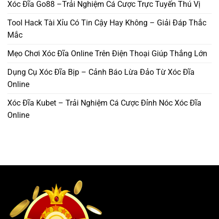
Xóc Đĩa Go88 –Trải Nghiệm Cá Cược Trực Tuyến Thú Vị
Tool Hack Tài Xỉu Có Tin Cậy Hay Không – Giải Đáp Thắc
Mắc
Mẹo Chơi Xóc Đĩa Online Trên Điện Thoại Giúp Thắng Lớn
Dụng Cụ Xóc Đĩa Bịp – Cảnh Báo Lừa Đảo Từ Xóc Đĩa
Online
Xóc Đĩa Kubet – Trải Nghiệm Cá Cược Đỉnh Nóc Xóc Đĩa
Online