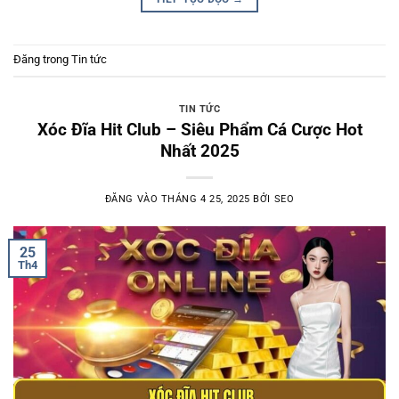
Đăng trong
Tin tức
TIN TỨC
Xóc Đĩa Hit Club – Siêu Phẩm Cá Cược Hot
Nhất 2025
ĐĂNG VÀO
THÁNG 4 25, 2025
BỞI
SEO
25
Th4