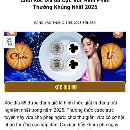
Chơi Xóc Đĩa 88 Cực Vui, Rinh Phần
Thưởng Khủng Nhất 2025
ĐĂNG VÀO
THÁNG 4 25, 2025
BỞI
SEO
25
Th4
Xóc đĩa 88 được đánh giá là hình thức giải trí đáng trải
nghiệm nhất trong năm 2025. Phương thức cược trực
tuyến này vừa cho phép người chơi thư giãn, vừa có cơ hội
nhận thưởng cực hấp dẫn. Các bạn hãy khám phá ngay