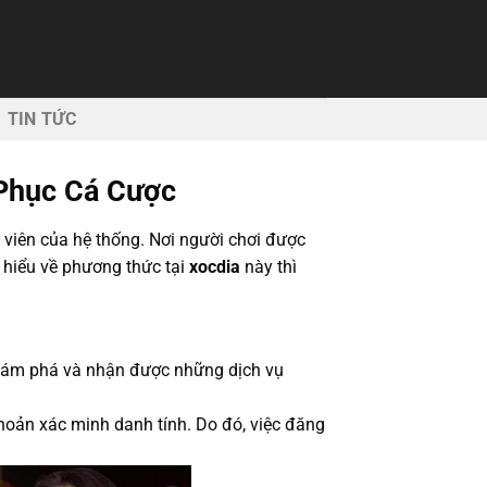
TIN TỨC
 Phục Cá Cược
viên của hệ thống. Nơi người chơi được
 hiểu về phương thức tại
xocdia
này thì
 khám phá và nhận được những dịch vụ
khoản xác minh danh tính. Do đó, việc đăng