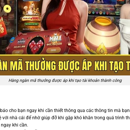
Hàng ngàn mã thưởng được áp khi tạo tài khoản thành công
g báo cho bạn ngay khi cần thiết thông qua các thông tin mà bạ
ệ với nhà cái để nhờ giúp đỡ khi gặp khó khăn trong quá trình 
 ngay khi cần.