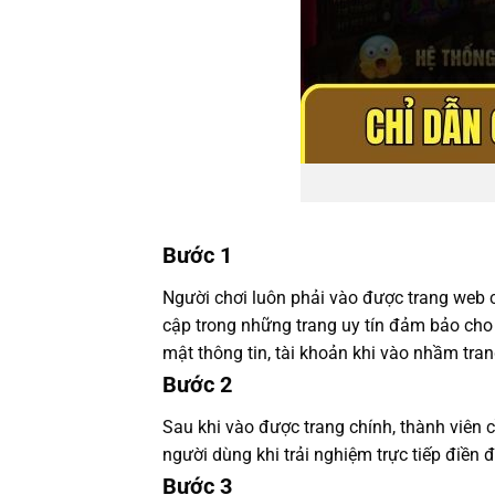
Bước 1
Người chơi luôn phải vào được trang web ch
cập trong những trang uy tín đảm bảo cho 
mật thông tin, tài khoản khi vào nhầm tra
Bước 2
Sau khi vào được trang chính, thành viên
người dùng khi trải nghiệm trực tiếp điền đ
Bước 3