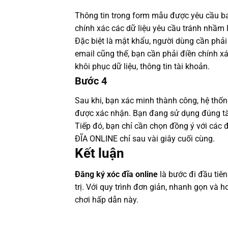
Thông tin trong form mẫu được yêu cầu bao
chính xác các dữ liệu yêu cầu tránh nhầm 
Đặc biệt là mật khẩu, người dùng cần phải
email cũng thế, bạn cần phải điền chính 
khôi phục dữ liệu, thông tin tài khoản.
Bước 4
Sau khi, bạn xác minh thành công, hệ thố
được xác nhận. Bạn đang sử dụng đúng tài 
Tiếp đó, bạn chỉ cần chọn đồng ý với các 
ĐĨA ONLINE chỉ sau vài giây cuối cùng.
Kết luận
Đăng ký xóc đĩa online
là bước đi đầu tiê
trị. Với quy trình đơn giản, nhanh gọn và 
chơi hấp dẫn này.