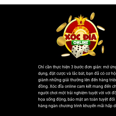
Chỉ cần thực hiện 3 bước đơn giản: mở ứn
dụng, đặt cược và lắc bát, bạn đã có cơ hộ
giành những giải thưởng lên đến hàng triệ
đồng.
Xóc đĩa online
cam kết mang đến c
người chơi một trải nghiệm tuyệt vời với đ
họa sống động, bảo mật an toàn tuyệt đối
hàng ngàn chương trình khuyến mãi hấp d