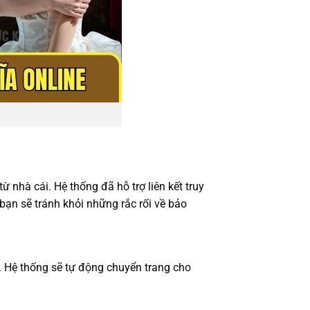
 nhà cái. Hệ thống đã hỗ trợ liên kết truy
bạn sẽ tránh khỏi những rắc rối về bảo
. Hệ thống sẽ tự động chuyển trang cho