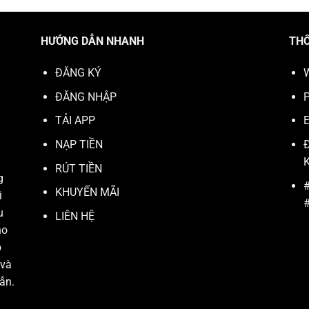
HƯỚNG DẪN NHANH
THÔ
ĐĂNG KÝ
W
ĐĂNG NHẬP
TẢI APP
E
NẠP TIỀN
Đ
K
RÚT TIỀN
g
#
KHUYẾN MÃI
i
u
LIÊN HỆ
ho
ồ
 và
ẫn.