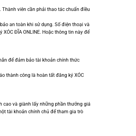
. Thành viên cần phải thao tác chuẩn điều
bảo an toàn khi sử dụng. Số điện thoại và
ký XÓC ĐĨA ONLINE. Hoặc thông tin này để
nhắn để đảm bảo tài khoản chính thức
báo thành công là hoàn tất đăng ký XÓC
nh cao và giành lấy những phần thưởng giá
một tài khoản chính chủ để tham gia trò