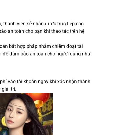
, thành viên sẽ nhận được trực tiếp các
ảo an toàn cho bạn khi thao tác trên hệ
khoản bất hợp pháp nhằm chiếm đoạt tài
 tin để đảm bảo an toàn cho người dùng như
phí vào tài khoản ngay khi xác nhận thành
iải trí.