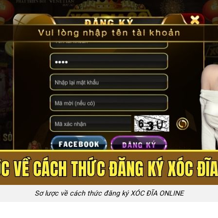
Sơ lược về cách thức đăng ký XÓC ĐĨA ONLINE