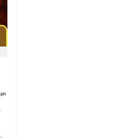
bạn
.