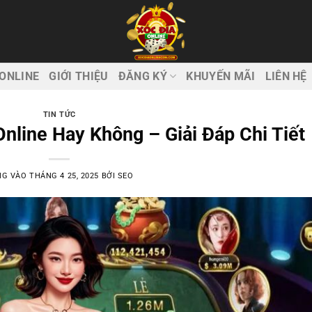
 ONLINE
GIỚI THIỆU
ĐĂNG KÝ
KHUYẾN MÃI
LIÊN HỆ
TIN TỨC
nline Hay Không – Giải Đáp Chi Tiết
NG VÀO
THÁNG 4 25, 2025
BỞI
SEO