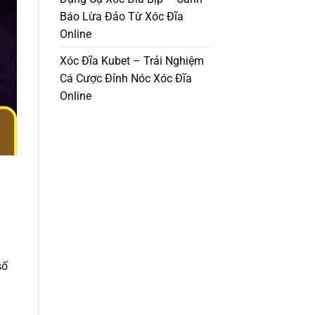
Báo Lừa Đảo Từ Xóc Đĩa
Online
Xóc Đĩa Kubet – Trải Nghiệm
Cá Cược Đỉnh Nóc Xóc Đĩa
Online
y
số