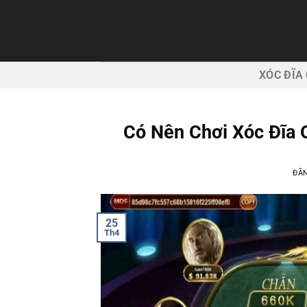
Bỏ
qua
nội
dung
XÓC ĐĨA
Có Nên Chơi Xóc Đĩa O
ĐĂ
25
Th4