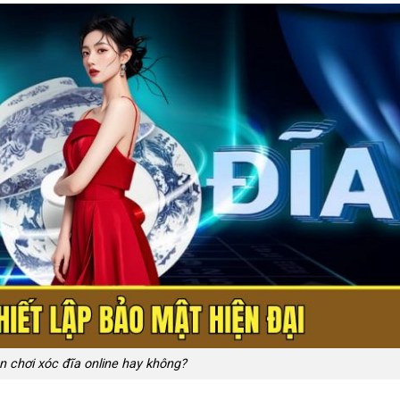
n chơi xóc đĩa online hay không?