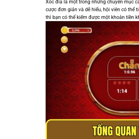
Xóc đĩa là một trong những chuyên mục cá
cược đơn giản và dễ hiểu, hội viên có thể 
thì bạn có thể kiếm được một khoản tiền k