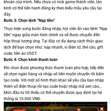
khoản của mình. Nếu chưa có nick game thành viên, tân
binh có thể tiến hành đăng ký theo biểu mẫu yêu cầu tại
đây.
Bước 3: Chọn lệnh “Nạp tiền”
Thực hiện xong bước đăng nhập, hội viên ấn vào lệnh “Nạp
tiền” ngay giữa màn hình chính và sẽ được chuyển đến
hộp thoại tương ứng. Tại đây có đa dạng cách thức giao
dịch để bạn chọn như: nạp nhanh, ví điện tử, thẻ cào, gift
code, tiền ảo USDT.
Bước 4: Chọn kênh thanh toán
Khi chọn được phương thức thanh toán phù hợp, tiếp đến
sẽ chọn ngân hàng và nhập số tiền muốn chuyển rồi bấm
tạo code. Với một số hình thức khác sẽ yêu cầu bạn nhập
thêm số điện thoại rồi tạo code hoặc nhập mã seri cào,…
Mức đầu tư tối thiểu có thể chuyển được quy định tại hệ
thống là 10.000 VNĐ.