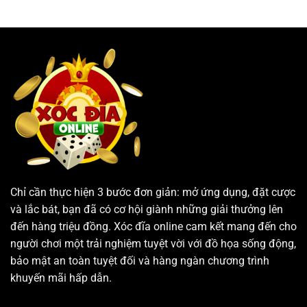
Chỉ cần thực hiện 3 bước đơn giản: mở ứng dụng, đặt cược
và lắc bát, bạn đã có cơ hội giành những giải thưởng lên
đến hàng triệu đồng.
Xóc đĩa online
cam kết mang đến cho
người chơi một trải nghiệm tuyệt vời với đồ họa sống động,
bảo mật an toàn tuyệt đối và hàng ngàn chương trình
khuyến mãi hấp dẫn.