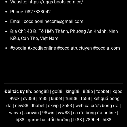
Website: https://uggs-boots.com.co/
Phone: 0827833042
Email:
xocdiaonlinecom@gmail.com
Địa Chỉ: 40 Đ. Tô Hiến Thành, Phường An Khánh, Ninh
Kiều, Cần Thơ, Việt Nam
#xocdia #xocdiaonline #xocdiatructuyen #xocdia_com
Đối tác uy tín:
bong88
|
go88
|
king88
|
888b
|
topbet
|
kqbd
|
99ok
|
sv388
|
m88
|
kubet
|
fun88
|
fb88
|
kết quả bóng
đá
|
new88
|
thabet
|
okvip
|
zo88
|
web cá cược bóng đá
|
winvn
|
saowin
|
98win
|
ww88
|
cá độ bóng đá online
|
bj88
|
game bài đổi thưởng
|
tk88
|
789bet
|
hi88