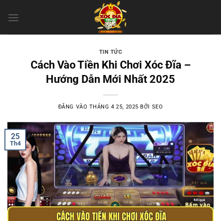
Bỏ
qua
nội
dung
TIN TỨC
Cách Vào Tiền Khi Chơi Xóc Đĩa –
Hướng Dẫn Mới Nhất 2025
ĐĂNG VÀO
THÁNG 4 25, 2025
BỞI
SEO
25
Th4